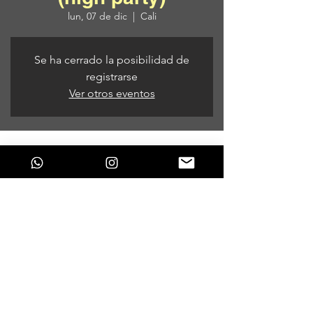
lun, 07 de dic
  |  
Cali
Se ha cerrado la posibilidad de
registrarse
Ver otros eventos
Horario y ubicación
07 de dic de 2020, 8:00 p. m. – 08 de dic
de 2020, 6:00 a. m.
Cali, Cali, Valle del Cauca, Colombia
Compartir este evento