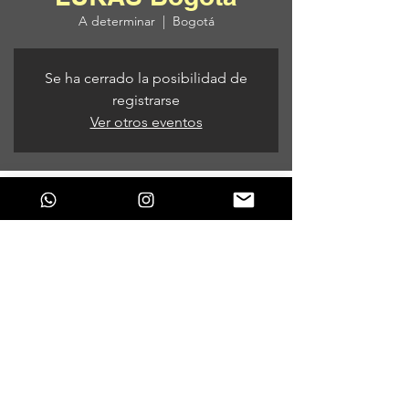
A determinar
  |  
Bogotá
Se ha cerrado la posibilidad de
registrarse
Ver otros eventos
Horario y ubicación
A determinar
Bogotá, Bogotá, Colombia
Compartir este evento