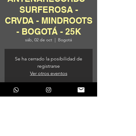
SURFEROSA -
CRVDA - MINDROOTS
- BOGOTÁ - 25K
sáb, 02 de oct
  |  
Bogotá
Se ha cerrado la posibilidad de
registrarse
Ver otros eventos
Horario y ubicación
02 de oct de 2021, 9:00 p. m.
Bogotá, Bogotá, Colombia