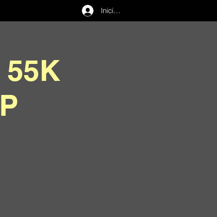
Iniciar sesión
 55K
IP