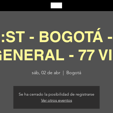
:ST - BOGOTÁ -
ENERAL - 77 V
sáb, 02 de abr
  |  
Bogotá
Se ha cerrado la posibilidad de registrarse
Ver otros eventos