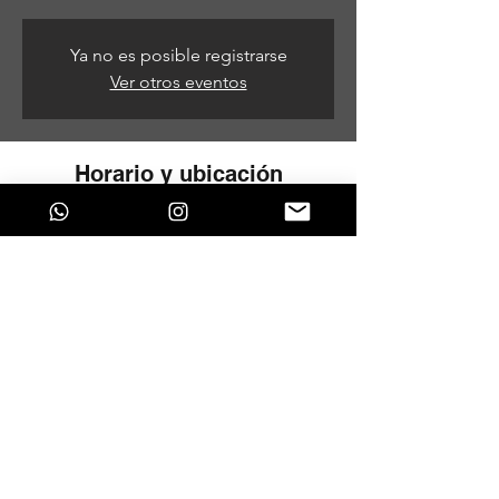
Ya no es posible registrarse
Ver otros eventos
Horario y ubicación
06 de jul de 2024, 9:00 p. m. – 07 de jul de
2024, 5:00 a. m.
Bogotá, Bogotá, Colombia
Compartir este evento