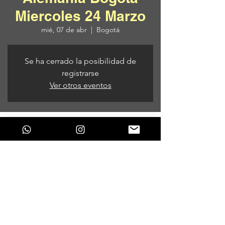
Miercoles 24 Marzo
mié, 07 de abr
  |  
Bogotá
Se ha cerrado la posibilidad de
registrarse
Ver otros eventos
Horario y ubicación
07 de abr de 2021, 7:00 p. m. – 08 de abr
de 2021, 3:00 a. m.
Bogotá, Bogotá, Colombia
Compartir este evento