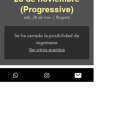
(Progressive)
sáb, 28 de nov
  |  
Bogotá
Se ha cerrado la posibilidad de
registrarse
Ver otros eventos
Horario y ubicación
28 de nov de 2020, 9:00 p. m. – 29 de nov
de 2020, 6:00 a. m.
Bogotá, Bogotá, Colombia
Compartir este evento