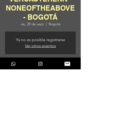
NONEOFTHEABOVE
- BOGOTÁ
vie, 29 de sept
  |  
Bogotá
Ya no es posible registrarse
Ver otros eventos
Horario y ubicación
29 de sept de 2023, 8:00 p. m.
Bogotá, Bogotá, Colombia
Compartir este evento