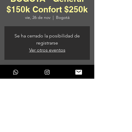
$150k Confort $250k
vie, 26 de nov
  |  
Bogotá
Se ha cerrado la posibilidad de
registrarse
Ver otros eventos
Horario y ubicación
26 de nov de 2021, 9:00 p. m.
Bogotá, Bogotá, Colombia
Compartir este evento