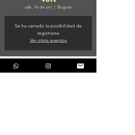
sáb, 16 de oct
  |  
Bogotá
Se ha cerrado la posibilidad de
registrarse
Ver otros eventos
Horario y ubicación
16 de oct de 2021, 9:00 p. m.
Bogotá, Bogotá, Colombia
Compartir este evento