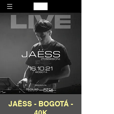
JAËSS - BOGOTÁ -
40K