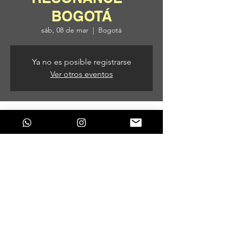
BOGOTÁ
sáb, 08 de mar
  |  
Bogotá
Ya no es posible registrarse
Ver otros eventos
Horario y ubicación
08 de mar de 2025, 7:00 p. m. – 09 de mar
de 2025, 5:00 a. m.
Bogotá, Bogotá, Colombia
Compartir este evento