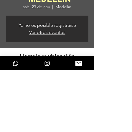
sáb, 23 de nov
  |  
Medellín
Ya no es posible registrarse
Ver otros eventos
Horario y ubicación
23 de nov de 2024, 8:00 p. m. – 24 de nov
de 2024, 5:00 a. m.
Medellín, Medellín, Antioquia, Colombia
Compartir este evento