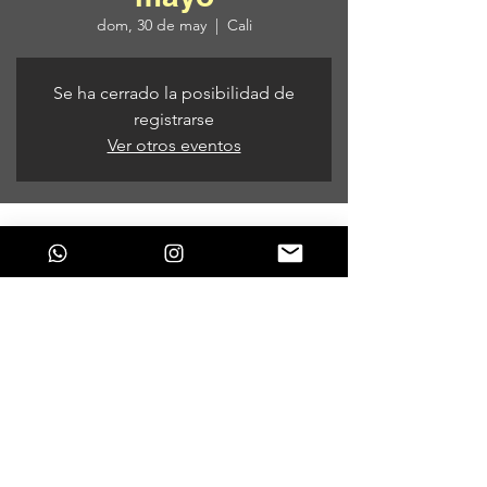
dom, 30 de may
  |  
Cali
Se ha cerrado la posibilidad de
registrarse
Ver otros eventos
Horario y ubicación
30 de may de 2021, 2:00 p. m. – 31 de may
de 2021, 2:00 a. m.
Cali, Cali, Valle del Cauca, Colombia
Compartir este evento