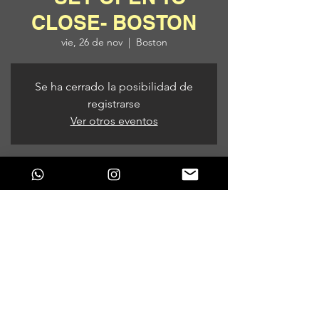
CLOSE- BOSTON
vie, 26 de nov
  |  
Boston
Se ha cerrado la posibilidad de
registrarse
Ver otros eventos
Horario y ubicación
26 de nov de 2021, 9:00 p. m.
Boston, Boston, Massachusetts, EE. UU.
Compartir este evento