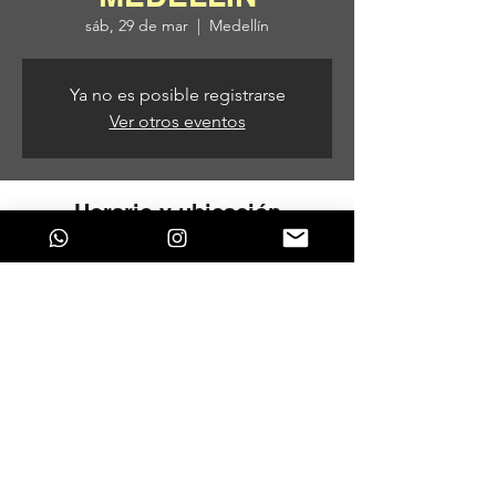
sáb, 29 de mar
  |  
Medellín
Ya no es posible registrarse
Ver otros eventos
Horario y ubicación
29 de mar de 2025, 8:00 p. m. – 30 de mar
de 2025, 3:00 a. m.
Medellín, Medellín, Antioquia, Colombia
Compartir este evento