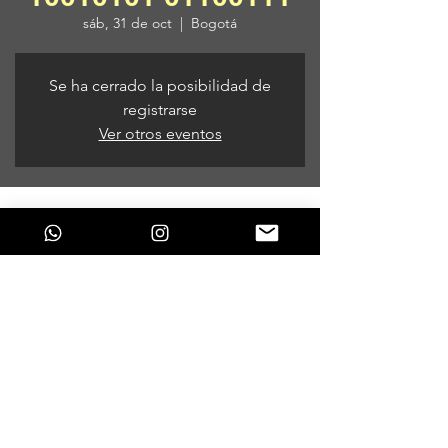
sáb, 31 de oct
  |  
Bogotá
Se ha cerrado la posibilidad de
registrarse
Ver otros eventos
Horario y ubicación
31 de oct de 2020, 6:00 p. m. – 01 de nov
de 2020, 6:00 a. m.
Bogotá, Bogotá, Colombia
Compartir este evento