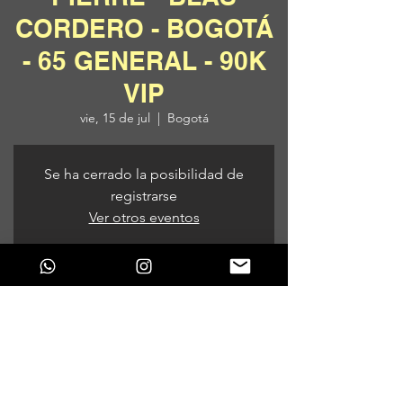
CORDERO - BOGOTÁ
- 65 GENERAL - 90K
VIP
vie, 15 de jul
  |  
Bogotá
Se ha cerrado la posibilidad de
registrarse
Ver otros eventos
Horario y ubicación
15 de jul de 2022, 9:00 p. m.
Bogotá, Bogotá, Colombia