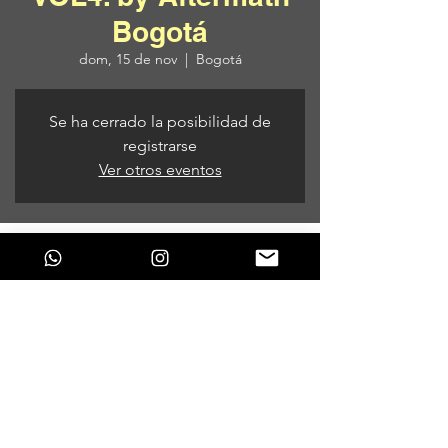
Bogotá
dom, 15 de nov
  |  
Bogotá
Se ha cerrado la posibilidad de
registrarse
Ver otros eventos
Horario y ubicación
15 de nov de 2020, 1:00 p. m. – 16 de nov
de 2020, 1:05 p. m.
Bogotá, Bogotá, Colombia
Compartir este evento