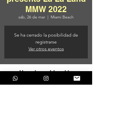
MMW 2022
sáb, 26 de mar
  |  
Miami Beach
Se ha cerrado la posibilidad de
registrarse
Ver otros eventos
Horario y ubicación
26 de mar de 2022, 12:00 p. m. – 11:00 p.
m.
Miami Beach, 1677 Collins Ave, Miami
Beach, FL 33139, EE. UU.