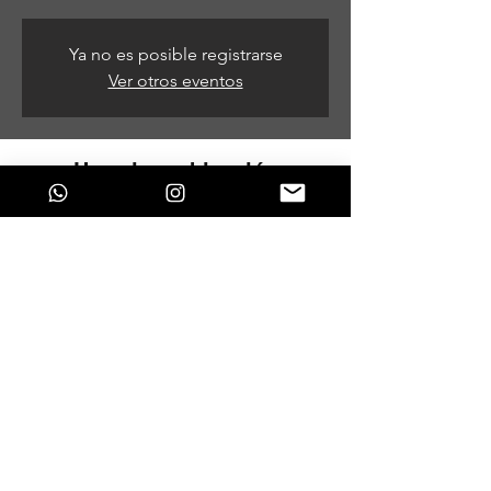
Ya no es posible registrarse
Ver otros eventos
Horario y ubicación
15 de oct de 2023, 5:30 p. m.
Cali, Cali, Valle del Cauca, Colombia
Compartir este evento