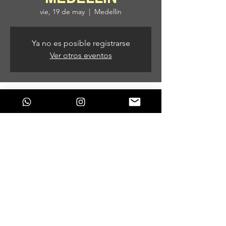
vie, 19 de may
  |  
Medellín
Ya no es posible registrarse
Ver otros eventos
Horario y ubicación
19 de may de 2023, 8:00 p. m.
Medellín, Medellín, Antioquia, Colombia
Compartir este evento