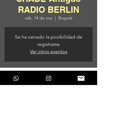
RADIO BERLIN
sáb, 14 de nov
  |  
Bogotá
Se ha cerrado la posibilidad de
registrarse
Ver otros eventos
Horario y ubicación
14 de nov de 2020, 10:00 p. m. – 15 de nov
de 2020, 6:00 a. m.
Bogotá, Bogotá, Colombia
Compartir este evento