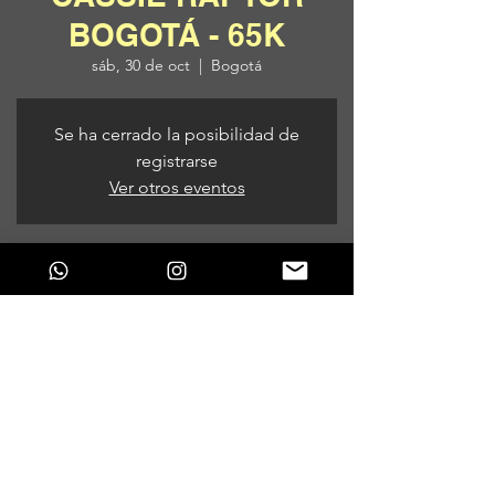
BOGOTÁ - 65K
sáb, 30 de oct
  |  
Bogotá
Se ha cerrado la posibilidad de
registrarse
Ver otros eventos
Horario y ubicación
30 de oct de 2021, 9:00 p. m.
Bogotá, Bogotá, Colombia
Compartir este evento