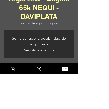
65k NEQUI -
DAVIPLATA
vie, 06 de ago
  |  
Bogotá
Se ha cerrado la posibilidad de
registrarse
Ver otros eventos
Horario y ubicación
06 de ago de 2021, 7:00 p. m. – 07 de ago
de 2021, 6:00 a. m.
Bogotá, Bogotá, Colombia