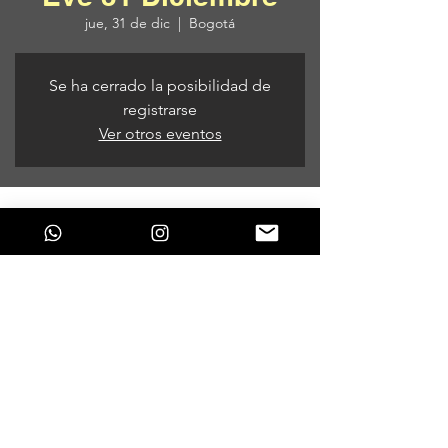
jue, 31 de dic
  |  
Bogotá
Se ha cerrado la posibilidad de
registrarse
Ver otros eventos
Horario y ubicación
31 de dic de 2020, 10:00 p. m. – 01 de ene
de 2021, 10:00 a. m.
Bogotá, Bogotá, Colombia
Compartir este evento