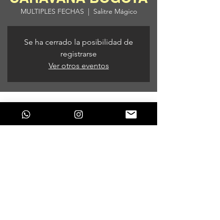
MULTIPLES FECHAS
  |  
Salitre Mágico
Se ha cerrado la posibilidad de
registrarse
Ver otros eventos
Horario y ubicación
MULTIPLES FECHAS
Salitre Mágico, # 60 Avenida Calle 63 #80,
Bogotá, Colombia
Compartir este evento