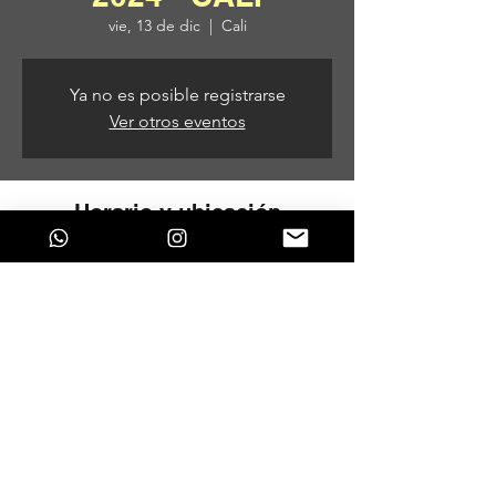
vie, 13 de dic
  |  
Cali
Ya no es posible registrarse
Ver otros eventos
Horario y ubicación
13 de dic de 2024, 3:00 p. m. – 14 de dic
de 2024, 3:00 a. m.
Cali, Cali, Valle del Cauca, Colombia
Compartir este evento