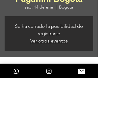
sáb, 14 de ene
  |  
Bogotá
Se ha cerrado la posibilidad de
registrarse
Ver otros eventos
Horario y ubicación
14 de ene de 2023, 5:00 p. m. – 15 de ene
de 2023, 5:00 a. m.
Bogotá, Bogotá, Bogota, Colombia
Compartir este evento