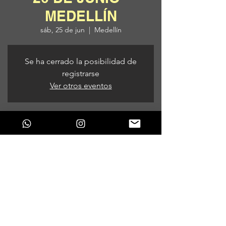
MEDELLÍN
sáb, 25 de jun
  |  
Medellín
Se ha cerrado la posibilidad de
registrarse
Ver otros eventos
Horario y ubicación
25 de jun de 2022, 9:00 p. m.
Medellín, Medellín, Antioquia, Colombia
Compartir este evento