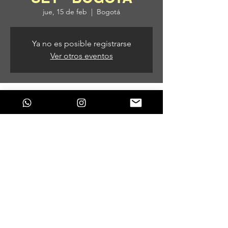
jue, 15 de feb
  |  
Bogotá
Ya no es posible registrarse
Ver otros eventos
Horario y ubicación
15 de feb de 2024, 8:00 p. m.
Bogotá, Bogotá, Colombia
Compartir este evento