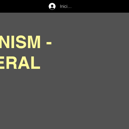
Iniciar sesión
NISM -
ERAL