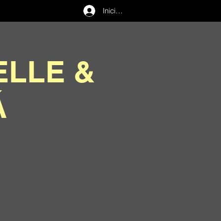
Iniciar sesión
ELLE &
Á