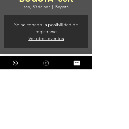
sáb, 30 de abr
  |  
Bogotá
Se ha cerrado la posibilidad de
registrarse
Ver otros eventos
Horario y ubicación
30 de abr de 2022, 9:00 p. m.
Bogotá, Bogotá, Colombia
Compartir este evento