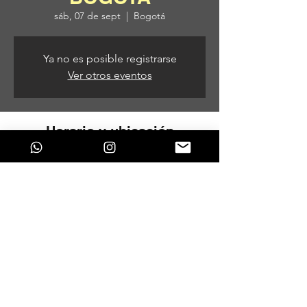
sáb, 07 de sept
  |  
Bogotá
Ya no es posible registrarse
Ver otros eventos
Horario y ubicación
07 de sept de 2024, 10:00 p. m. – 08 de
sept de 2024, 5:00 a. m.
Bogotá, Bogotá, Colombia
Compartir este evento