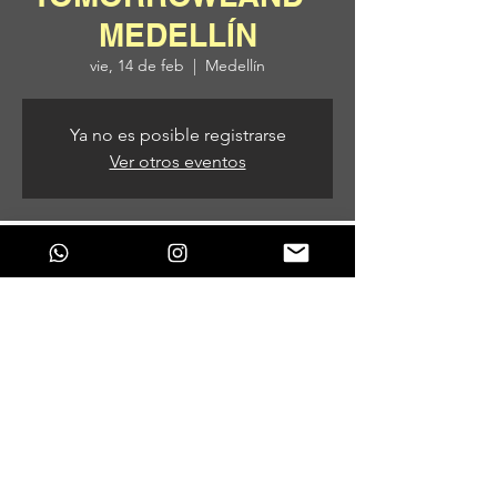
MEDELLÍN
vie, 14 de feb
  |  
Medellín
Ya no es posible registrarse
Ver otros eventos
Horario y ubicación
14 de feb de 2025, 2:00 p. m.
Medellín, Medellín, Antioquia, Colombia
Compartir este evento