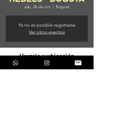
sáb, 26 de oct
  |  
Bogotá
Ya no es posible registrarse
Ver otros eventos
Horario y ubicación
26 de oct de 2024, 6:00 p. m. – 27 de oct
de 2024, 3:00 a. m.
Bogotá, Bogotá, Colombia
Compartir este evento