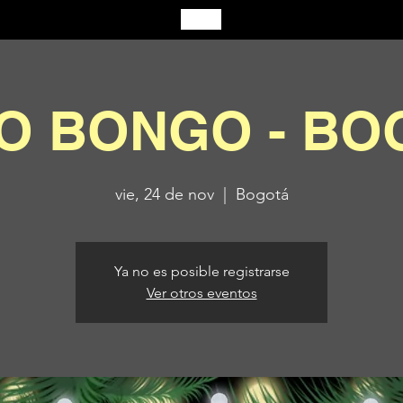
O BONGO - BO
vie, 24 de nov
  |  
Bogotá
Ya no es posible registrarse
Ver otros eventos