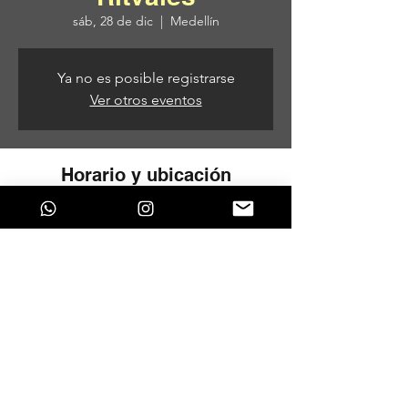
sáb, 28 de dic
  |  
Medellín
Ya no es posible registrarse
Ver otros eventos
Horario y ubicación
28 de dic de 2024, 6:00 p. m.
Medellín, Cl. 41 #40A-26, Aranjuez,
Medellín, Aranjuez, Medellín, Antioquia,
Colombia
Compartir este evento