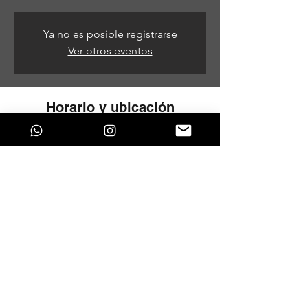
Ya no es posible registrarse
Ver otros eventos
Horario y ubicación
20 de jun de 2026, 9:00 p. m. – 21 de jun
de 2026, 5:00 a. m.
Bogotá, Bogotá, Colombia
Compartir este evento