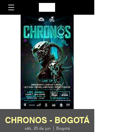
CHRONOS - BOGOTÁ
sáb, 20 de jun
  |  
Bogotá