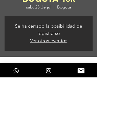
sáb, 23 de jul
  |  
Bogotá
Se ha cerrado la posibilidad de
registrarse
Ver otros eventos
Horario y ubicación
23 de jul de 2022, 9:00 p. m. – 24 de jul de
2022, 5:00 a. m.
Bogotá, Cl. 64 #13-09, Bogotá, Colombia
Compartir este evento