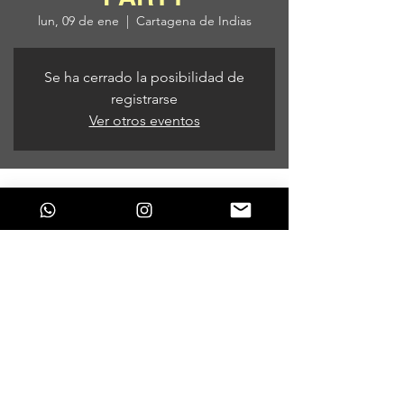
lun, 09 de ene
  |  
Cartagena de Indias
Se ha cerrado la posibilidad de
registrarse
Ver otros eventos
Horario y ubicación
09 de ene de 2023, 11:00 a. m. – 7:00 p. m.
Cartagena de Indias, Cartagena de Indias,
Provincia de Cartagena, Bolívar, Colombia
Compartir este evento