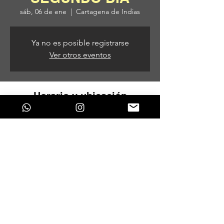
sáb, 06 de ene
  |  
Cartagena de Indias
Ya no es posible registrarse
Ver otros eventos
Horario y ubicación
06 de ene de 2024, 12:00 p. m.
Cartagena de Indias, Cartagena de Indias,
Provincia de Cartagena, Bolívar, Colombia
Compartir este evento