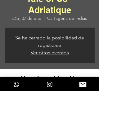
Adriatique
sáb, 07 de ene
  |  
Cartagena de Indias
Se ha cerrado la posibilidad de
registrarse
Ver otros eventos
Horario y ubicación
07 de ene de 2023, 12:00 p. m. – 08 de ene
de 2023, 12:00 p. m.
Cartagena de Indias, Cartagena de Indias,
Provincia de Cartagena, Bolívar, Colombia