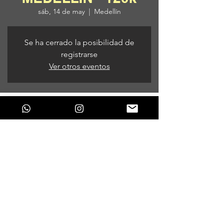
sáb, 14 de may
  |  
Medellín
Se ha cerrado la posibilidad de
registrarse
Ver otros eventos
Horario y ubicación
14 de may de 2022, 9:00 p. m.
Medellín, Medellín, Antioquia, Colombia
Compartir este evento