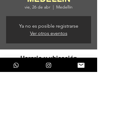
vie, 26 de abr
  |  
Medellín
Ya no es posible registrarse
Ver otros eventos
Horario y ubicación
26 de abr de 2024, 9:00 p. m. – 27 de abr
de 2024, 1:00 a. m.
Medellín, Medellín, Antioquia, Colombia
Compartir este evento