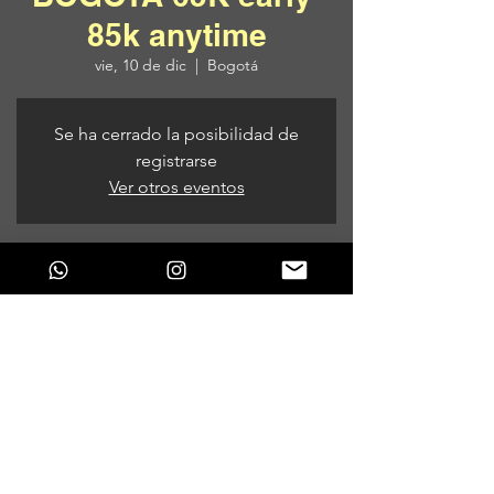
85k anytime
vie, 10 de dic
  |  
Bogotá
Se ha cerrado la posibilidad de
registrarse
Ver otros eventos
Horario y ubicación
10 de dic de 2021, 9:00 p. m.
Bogotá, Bogotá, Colombia
Compartir este evento