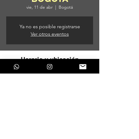
vie, 11 de abr
  |  
Bogotá
Ya no es posible registrarse
Ver otros eventos
Horario y ubicación
11 de abr de 2025, 7:00 p. m. – 12 de abr
de 2025, 3:00 a. m.
Bogotá, Dg. 61c #26-35, Bogotá, Colombia
Compartir este evento