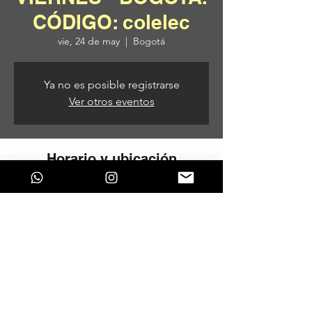
CÓDIGO: colelec
vie, 24 de may
  |  
Bogotá
Ya no es posible registrarse
Ver otros eventos
Horario y ubicación
24 de may de 2024, 3:00 p. m. – 25 de may
de 2024, 3:00 a. m.
Bogotá, Cra. 37 #24 - 67, Bogotá,
Colombia
Compartir este evento