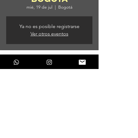
mié, 19 de jul
  |  
Bogotá
Ya no es posible registrarse
Ver otros eventos
Horario y ubicación
19 de jul de 2023, 9:00 p. m.
Bogotá, Bogotá, Colombia
Compartir este evento