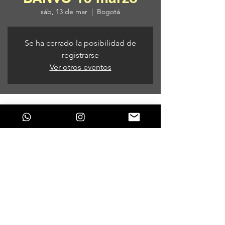
sáb, 13 de mar
  |  
Bogotá
Se ha cerrado la posibilidad de
registrarse
Ver otros eventos
Horario y ubicación
13 de mar de 2021, 7:00 p. m. – 14 de mar
de 2021, 5:00 a. m.
Bogotá, Bogotá, Colombia
Compartir este evento